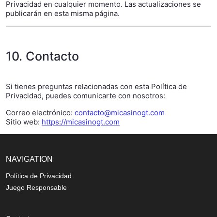
Privacidad en cualquier momento. Las actualizaciones se
publicarán en esta misma página.
10. Contacto
Si tienes preguntas relacionadas con esta Política de
Privacidad, puedes comunicarte con nosotros:
Correo electrónico:
contacto@micasinogt.com
Sitio web:
https://micasinogt.com
NAVIGATION
Política de Privacidad
Juego Responsable