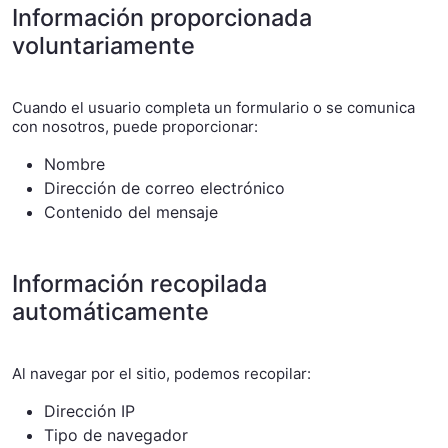
Información proporcionada
voluntariamente
Cuando el usuario completa un formulario o se comunica
con nosotros, puede proporcionar:
Nombre
Dirección de correo electrónico
Contenido del mensaje
Información recopilada
automáticamente
Al navegar por el sitio, podemos recopilar:
Dirección IP
Tipo de navegador