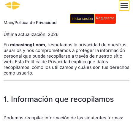
Registrarse
Iniciar sesión
Main
/
Política de Privacidad
Última actualización: 2026
En
micasinogt.com
, respetamos la privacidad de nuestros
usuarios y nos comprometemos a proteger la información
personal que pueda recopilarse a través de nuestro sitio
web. Esta Política de Privacidad explica qué datos
recopilamos, cómo los utilizamos y cuáles son tus derechos
como usuario.
1. Información que recopilamos
Podemos recopilar información de las siguientes formas: