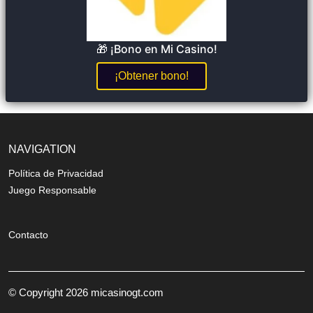
partners@micasinogt.com
Soporte y corrección de contenido
soporte@micasinogt.com
🎁 ¡Bono en Mi Casino!
Tiempo estimado de respuesta: 24 a 48 horas hábiles.
¡Obtener bono!
NAVIGATION
Política de Privacidad
Juego Responsable
Contacto
© Copyright 2026 micasinogt.com